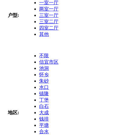
一室一厅
两室一厅
户型:
三室一厅
三室二厅
四室二厅
其他
不限
信宜市区
池洞
怀乡
朱砂
水口
镇隆
丁堡
白石
地区:
大成
钱排
平塘
合水