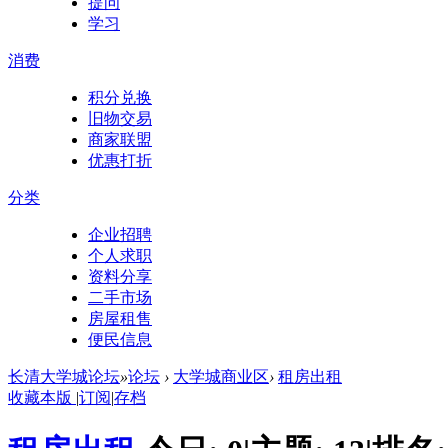
提问
学习
消费
积分兑换
旧物交易
商家联盟
优惠打折
分类
企业招聘
个人求职
资料分享
二手市场
房屋租售
便民信息
长清大学城论坛
»
论坛
›
大学城商业区
›
租房出租
收藏本版
|
订阅
|
存档