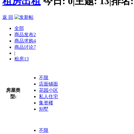
租房出租
今日:
0
|
主题:
13
|
排名
返 回
全部
商品发布
2
商品求购
4
商品讨论
7
|
租房
13
不限
店面铺面
房屋类
花园小区
型:
私人住宅
集资楼
别墅
不限