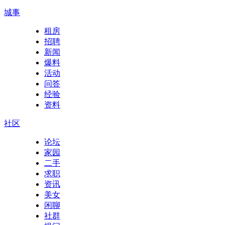
城事
租房
招聘
新闻
爆料
活动
问答
经验
资料
社区
论坛
家园
二手
求职
资讯
美女
闲聊
社群