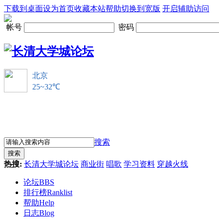
下载到桌面
设为首页
收藏本站
帮助
切换到宽版
开启辅助访问
帐号
密码
搜索
搜索
热搜:
长清大学城论坛
商业街
唱歌
学习资料
穿越火线
论坛
BBS
排行榜
Ranklist
帮助
Help
日志
Blog