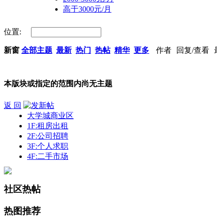
高于3000元/月
位置:
新窗
全部主题
最新
热门
热帖
精华
更多
作者
回复/查看
本版块或指定的范围内尚无主题
返 回
大学城商业区
1F:租房出租
2F:公司招聘
3F:个人求职
4F:二手市场
社区热帖
热图推荐