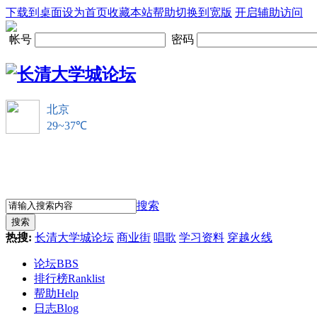
下载到桌面
设为首页
收藏本站
帮助
切换到宽版
开启辅助访问
帐号
密码
搜索
搜索
热搜:
长清大学城论坛
商业街
唱歌
学习资料
穿越火线
论坛
BBS
排行榜
Ranklist
帮助
Help
日志
Blog