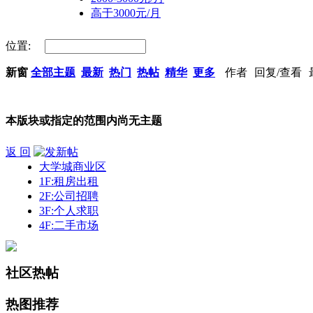
高于3000元/月
位置:
新窗
全部主题
最新
热门
热帖
精华
更多
作者
回复/查看
本版块或指定的范围内尚无主题
返 回
大学城商业区
1F:租房出租
2F:公司招聘
3F:个人求职
4F:二手市场
社区热帖
热图推荐