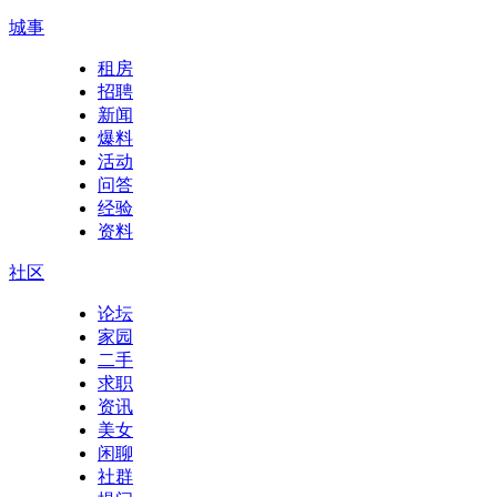
城事
租房
招聘
新闻
爆料
活动
问答
经验
资料
社区
论坛
家园
二手
求职
资讯
美女
闲聊
社群