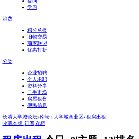
提问
学习
消费
积分兑换
旧物交易
商家联盟
优惠打折
分类
企业招聘
个人求职
资料分享
二手市场
房屋租售
便民信息
长清大学城论坛
»
论坛
›
大学城商业区
›
租房出租
收藏本版
|
订阅
|
存档