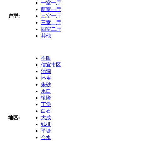
一室一厅
两室一厅
户型:
三室一厅
三室二厅
四室二厅
其他
不限
信宜市区
池洞
怀乡
朱砂
水口
镇隆
丁堡
白石
地区:
大成
钱排
平塘
合水