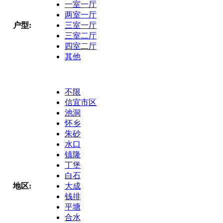
一室一厅
两室一厅
户型:
三室一厅
三室二厅
四室二厅
其他
不限
信宜市区
池洞
怀乡
朱砂
水口
镇隆
丁堡
白石
地区:
大成
钱排
平塘
合水