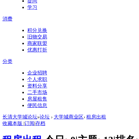
提问
学习
消费
积分兑换
旧物交易
商家联盟
优惠打折
分类
企业招聘
个人求职
资料分享
二手市场
房屋租售
便民信息
长清大学城论坛
»
论坛
›
大学城商业区
›
租房出租
收藏本版
|
订阅
|
存档