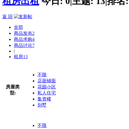
租房出租
今日:
0
|
主题:
13
|
排名
返 回
全部
商品发布
2
商品求购
4
商品讨论
7
|
租房
13
不限
店面铺面
房屋类
花园小区
型:
私人住宅
集资楼
别墅
不限