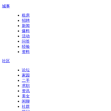
城事
租房
招聘
新闻
爆料
活动
问答
经验
资料
社区
论坛
家园
二手
求职
资讯
美女
闲聊
社群