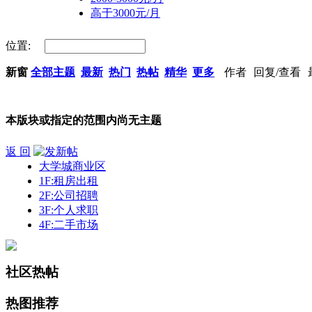
高于3000元/月
位置:
新窗
全部主题
最新
热门
热帖
精华
更多
作者
回复/查看
本版块或指定的范围内尚无主题
返 回
大学城商业区
1F:租房出租
2F:公司招聘
3F:个人求职
4F:二手市场
社区热帖
热图推荐