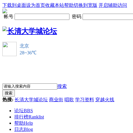
下载到桌面
设为首页
收藏本站
帮助
切换到宽版
开启辅助访问
帐号
密码
搜索
搜索
热搜:
长清大学城论坛
商业街
唱歌
学习资料
穿越火线
论坛
BBS
排行榜
Ranklist
帮助
Help
日志
Blog